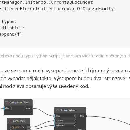
ntManager.Instance.CurrentDBDocument

FilteredElementCollector(doc).OfClass(Family)

types:

ditable):

ppend(f)

ohoto nodu typu Python Script je seznam všech rodin načtených d
iptu ze seznamu rodin vyseparujeme jejich jmenný seznam a 
de vypadat nějak takto. Výstupem budou dva "stringové"
ní nod zleva obsahuje výše uvedený kód.