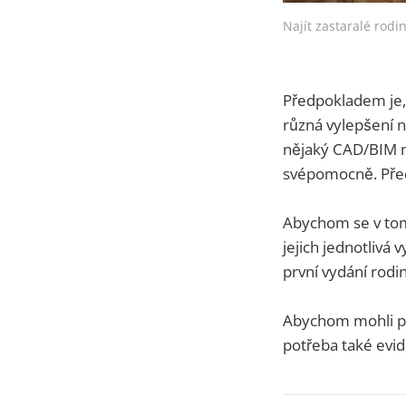
Najít zastaralé rod
Předpokladem je, 
různá vylepšení n
nějaký CAD/BIM m
svépomocně. Před
Abychom se v tom 
jejich jednotlivá
první vydání rodin
Abychom mohli pře
potřeba také evi