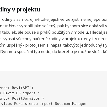
iny v projektu
rodiny a samozřejmě také jejich verze zjistíme nejlépe 
ametr
Verze
vyrobili jako sdílený, pak bychom sice dokázali v
 tabulek, ale pouze u prvků použítých v modelu. Hledal j
dl vypsat všechny načtené rodiny v projektu (tedy i ty neu
ím úspěšný - proto jsem si napsal takovýto jednoduchý Py
v Dynamu speciální typ nodu, do kterého je možné vložit k
ence('RevitAPI')

k.Revit.DB import *

ence('RevitServices')

rvices.Persistence import DocumentManager
