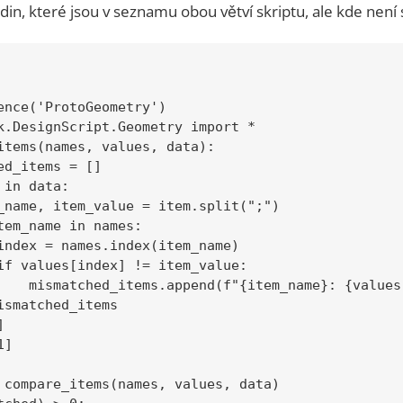
in, které jsou v seznamu obou větví skriptu, ale kde není 
ence('ProtoGeometry')

k.DesignScript.Geometry import *

items(names, values, data):

ed_items = []

in data:

_name, item_value = item.split(";")

tem_name in names:

index = names.index(item_name)

if values[index] != item_value:

    mismatched_items.append(f"{item_name}: {values
ismatched_items



]

 compare_items(names, values, data)
