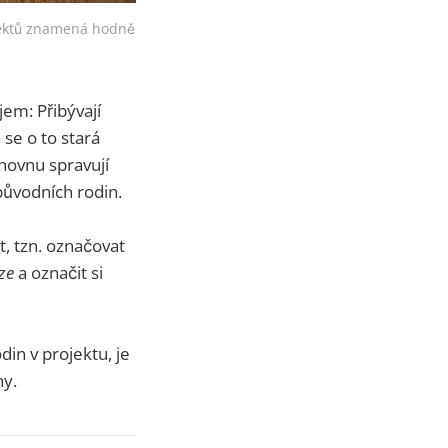
jektů znamená hodně 
em: Přibývají
se o to stará
hovnu spravují
ůvodních rodin.
t, tzn. označovat
ze
a označit si
in v projektu, je
ny.