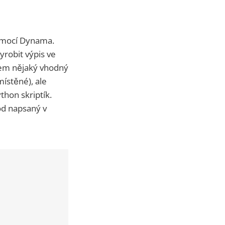
pomocí Dynama.
yrobit výpis ve
sem nějaký vhodný
místěné), ale
thon skriptík.
ód napsaný v