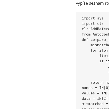
vypíše seznam rod
import sys

import clr

clr.AddRefer
from Autodes
def compare_
    mismatch
    for item 
        item
        if i
            
            
            
    return m
names = IN[0]
values = IN[1
data = IN[2]

mismatched =