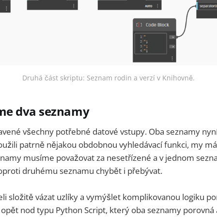
Druhá část skriptu: Seznam rodin a verzí v Knihovně.
me dva seznamy
vené všechny potřebné datové vstupy. Oba seznamy nyní 
užili patrně nějakou obdobnou vyhledávací funkci, my má
namy musíme považovat za nesetřízené a v jednom sez
oproti druhému seznamu chybět i přebývat.
 složitě vázat uzlíky a vymýšlet komplikovanou logiku po
opět nod typu Python Script, který oba seznamy porovná