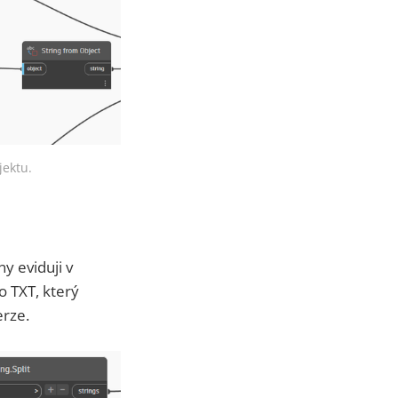
jektu.
y eviduji v
o TXT, který
erze.