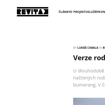
ČLÁNKY
O PROJEKTU
SLUŽBY
KON
BY
LUKÁŠ CIMALA
IN
R
Verze rod
U dlouhodobě b
načtených rodi
bumerang. V č