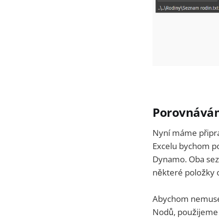
Porovnává
Nyní máme připra
Excelu bychom po
Dynamo. Oba sez
některé položky 
Abychom nemuseli
Nodů, použijeme 