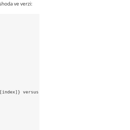
shoda ve verzi:
[index]} versus {item_value}")
