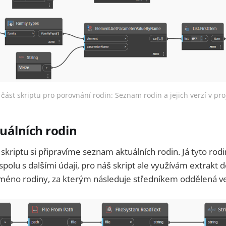
 část skriptu pro porovnání rodin: Seznam rodin a jejich verzí v pro
uálních rodin
skriptu si připravíme seznam aktuálních rodin. Já tyto rodin
spolu s dalšími údaji, pro náš skript ale využívám extrakt d
méno rodiny, za kterým následuje středníkem oddělená v