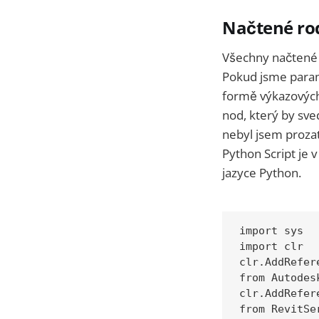
Načtené rod
Všechny načtené 
Pokud jsme par
formě výkazových
nod, který by sve
nebyl jsem prozat
Python Script je 
jazyce Python.
import sys

import clr

clr.AddRefer
from Autodes
clr.AddRefer
from RevitSe