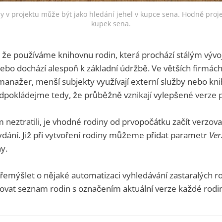
iny v projektu může být jako hledání jehel v kupce sena. Hodně pro
kupek sena.
že používáme knihovnu rodin, která prochází stálým vývoj
ebo dochází alespoň k základní údržbě. Ve větších firmách 
anažer, menší subjekty využívají externí služby nebo kni
pokládejme tedy, že průběžně vznikají vylepšené verze p
neztratili, je vhodné rodiny od prvopočátku začít verzova
 vydání. Již při vytvoření rodiny můžeme přidat parametr
Ver
y.
mýšlet o nějaké automatizaci vyhledávání zastaralých rod
dovat seznam rodin s označením aktuální verze každé rodi