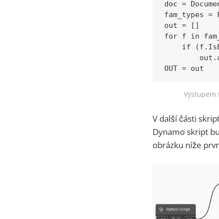
doc = Docume
fam_types = 
out = []

for f in fam_
    if (f.IsE
        out.a
OUT = out
Výstupem t
V další části skr
Dynamo skript bu
obrázku níže prv