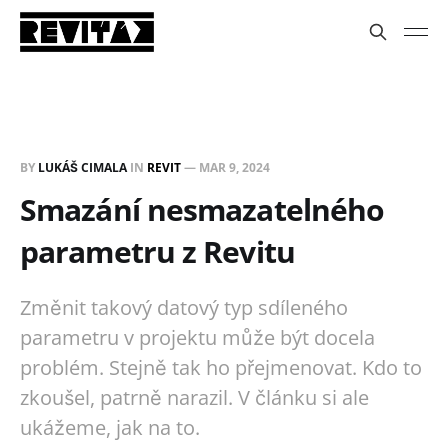
BY
LUKÁŠ CIMALA
IN
REVIT
—
MAR 9, 2024
Smazání nesmazatelného
parametru z Revitu
Změnit takový datový typ sdíleného
parametru v projektu může být docela
problém. Stejně tak ho přejmenovat. Kdo to
zkoušel, patrně narazil. V článku si ale
ukážeme, jak na to.