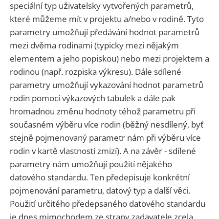
speciální typ uživatelsky vytvořených parametrů,
které můžeme mít v projektu a/nebo v rodině. Tyto
parametry umožňují předávání hodnot parametrů
mezi dvěma rodinami (typicky mezi nějakým
elementem a jeho popiskou) nebo mezi projektem a
rodinou (např. rozpiska výkresu). Dále sdílené
parametry umožňují vykazování hodnot parametrů
rodin pomocí výkazových tabulek a dále pak
hromadnou změnu hodnoty téhož parametru při
současném výběru více rodin (běžný nesdílený, byť
stejně pojmenovaný parametr nám při výběru více
rodin v kartě vlastností zmizí). A na závěr - sdílené
parametry nám umožňují použití nějakého
datového standardu. Ten předepisuje konkrétní
pojmenování parametru, datový typ a další věci.
Použití určitého předepsaného datového standardu
je dnes mimochodem ze strany zadavatele zcela