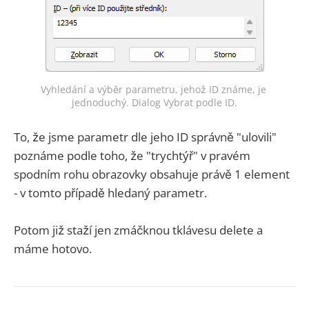
Vyhledání a výběr parametru, jehož ID známe, je 
jednoduchý. Dialog Vybrat podle ID.
To, že jsme parametr dle jeho ID správně "ulovili"
poznáme podle toho, že "trychtýř" v pravém
spodním rohu obrazovky obsahuje právě 1 element
- v tomto případě hledaný parametr.
Potom již staží jen zmáčknou tklávesu delete a
máme hotovo.