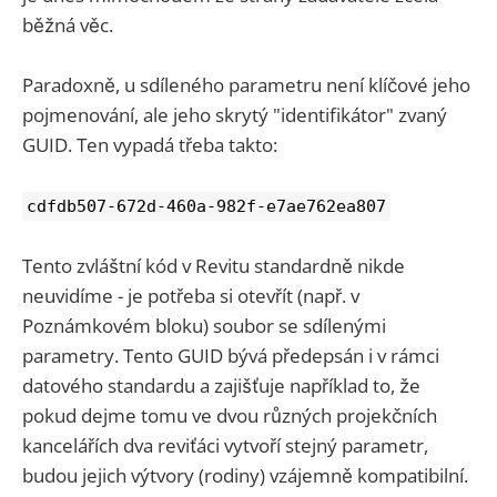
běžná věc.
Paradoxně, u sdíleného parametru není klíčové jeho
pojmenování, ale jeho skrytý "identifikátor" zvaný
GUID. Ten vypadá třeba takto:
cdfdb507-672d-460a-982f-e7ae762ea807
Tento zvláštní kód v Revitu standardně nikde
neuvidíme - je potřeba si otevřít (např. v
Poznámkovém bloku) soubor se sdílenými
parametry. Tento GUID bývá předepsán i v rámci
datového standardu a zajišťuje například to, že
pokud dejme tomu ve dvou různých projekčních
kancelářích dva reviťáci vytvoří stejný parametr,
budou jejich výtvory (rodiny) vzájemně kompatibilní.