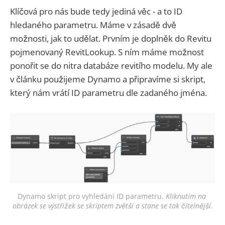
Klíčová pro nás bude tedy jediná věc - a to ID
hledaného parametru. Máme v zásadě dvě
možnosti, jak to udělat. Prvním je doplněk do Revitu
pojmenovaný RevitLookup. S ním máme možnost
ponořit se do nitra databáze revitího modelu. My ale
v článku použijeme Dynamo a připravíme si skript,
který nám vrátí ID parametru dle zadaného jména.
Dynamo skript pro vyhledání ID parametru.
Kliknutím na 
obrázek se výstřižek se skriptem zvětší a stane se tak čitelnější.