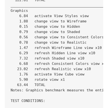
  122.81   TOTAL

_____________________________________________
Graphics

    6.84   activate View Styles view

    1.88   change view to Wireframe

    0.15   change view to Hidden

    0.79   change view to Shaded

    0.56   change view to Consistent Colors

    0.78   change view to Realistic

    1.47   refresh Wireframe Line view x10

    6.29   refresh Hidden Line view x10

    7.32   refresh Shaded view x10

    6.68   refresh Consistent Colors view x10
   23.02   refresh Realistic view x10

    1.76   activate View Cube view

    5.90   rotate view x1

   63.44   TOTAL

Notes: Graphics benchmark measures the entire
TEST CONDITIONS:

_____________________________________________