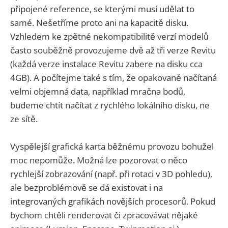
připojené reference, se kterými musí udělat to
samé. Nešetříme proto ani na kapacitě disku.
Vzhledem ke zpětné nekompatibilitě verzí modelů
často souběžně provozujeme dvě až tři verze Revitu
(každá verze instalace Revitu zabere na disku cca
4GB). A počítejme také s tím, že opakovaně načítaná
velmi objemná data, například mračna bodů,
budeme chtít načítat z rychlého lokálního disku, ne
ze sítě.
Vyspělejší grafická karta běžnému provozu bohužel
moc nepomůže. Možná lze pozorovat o něco
rychlejší zobrazování (např. při rotaci v 3D pohledu),
ale bezproblémově se dá existovat i na
integrovaných grafikách novějších procesorů. Pokud
bychom chtěli renderovat či zpracovávat nějaké