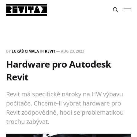
BY
LUKÁŠ CIMALA
IN
REVIT
—
AUG 23, 2023
Hardware pro Autodesk
Revit
Revit má specifické nároky na HW výbavu
počítače. Chceme-li vybrat hardware pro
Revit zodpovědně, hodí se problematikou
trochu zabývat.