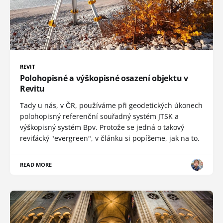
REVIT
Polohopisné a výškopisné osazení objektu v
Revitu
Tady u nás, v ČR, používáme při geodetických úkonech
polohopisný referenční souřadný systém JTSK a
výškopisný systém Bpv. Protože se jedná o takový
reviťácký "evergreen", v článku si popíšeme, jak na to.
READ MORE