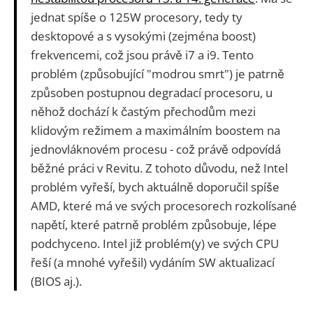
jednat spíše o 125W procesory, tedy ty
desktopové a s vysokými (zejména boost)
frekvencemi, což jsou právě i7 a i9. Tento
problém (způsobující "modrou smrt") je patrně
způsoben postupnou degradací procesoru, u
něhož dochází k častým přechodům mezi
klidovým režimem a maximálním boostem na
jednovláknovém procesu - což právě odpovídá
běžné práci v Revitu. Z tohoto důvodu, než Intel
problém vyřeší, bych aktuálně doporučil spíše
AMD, které má ve svých procesorech rozkolísané
napětí, které patrně problém způsobuje, lépe
podchyceno. Intel již problém(y) ve svých CPU
řeší (a mnohé vyřešil) vydáním SW aktualizací
(BIOS aj.).