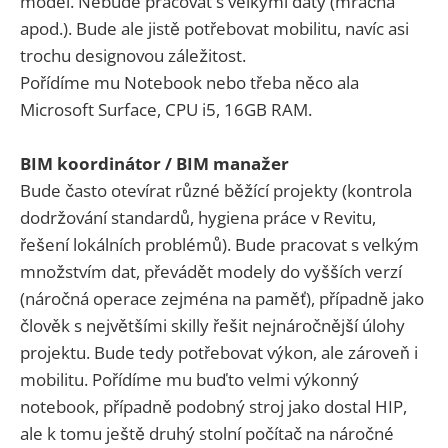
model. Nebude pracovat s velkými daty (mračna
apod.). Bude ale jistě potřebovat mobilitu, navíc asi
trochu designovou záležitost.
Pořídíme mu Notebook nebo třeba něco ala
Microsoft Surface, CPU i5, 16GB RAM.
BIM koordinátor / BIM manažer
Bude často otevírat různé běžící projekty (kontrola
dodržování standardů, hygiena práce v Revitu,
řešení lokálních problémů). Bude pracovat s velkým
množstvím dat, převádět modely do vyšších verzí
(náročná operace zejména na paměť), případně jako
člověk s největšími skilly řešit nejnáročnější úlohy
projektu. Bude tedy potřebovat výkon, ale zároveň i
mobilitu. Pořídíme mu buďto velmi výkonný
notebook, případně podobný stroj jako dostal HIP,
ale k tomu ještě druhý stolní počítač na náročné