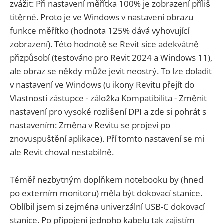
zvážit: Při nastavení měřítka 100% je zobrazení příliš
titěrné. Proto je ve Windows v nastavení obrazu
funkce měřítko (hodnota 125% dává vyhovující
zobrazení). Této hodnotě se Revit sice adekvátně
přizpůsobí (testováno pro Revit 2024 a Windows 11),
ale obraz se někdy může jevit neostrý. To lze doladit
v nastavení ve Windows (u ikony Revitu přejít do
Vlastností zástupce - záložka Kompatibilita - Změnit
nastavení pro vysoké rozlišení DPI a zde si pohrát s
nastavením: Změna v Revitu se projeví po
znovuspuštění aplikace). Pří tomto nastavení se mi
ale Revit choval nestabilně.
Téměř nezbytným doplňkem notebooku by (hned
po externím monitoru) měla být dokovací stanice.
Oblíbil jsem si zejména univerzální USB-C dokovací
stanice. Po připojení jednoho kabelu tak zajistím