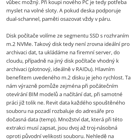
vůbec možný. Při koupi nového PC je tedy potřeba
myslet na volné sloty. A pokud deska podporuje
dual-schannel, paměti osazovat vždy v páru.
Disk počítače volíme ze segmentu SSD s rozhraním
m.2 NVMe. Takový disk tedy není zrovna ideální pro
archivaci dat, ta ukládáme na firemní server, do
cloudu, případně na jiný disk počítače vhodný k
archivaci (plotnový, ideálně v RAIDu). Hlavním
benefitem uvedeného m.2 disku je jeho rychlost. Ta
nám výrazně pomůže zejména při počátečním
otevírání BIM modelů a načítání dat, při samotné
práci již tolik ne. Revit data každého spouštěného
souboru na pozadí rozbaluje do adresáře pro
dočasná data (temp). Množství dat, která při této
extrakci musí zapsat, jsou dvoj až troj-násobná
oproti původní velikosti souboru. Nehledě na