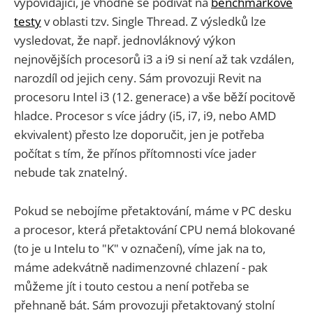
vypovídající, je vhodné se podívat na
benchmarkové
testy
v oblasti tzv. Single Thread. Z výsledků lze
vysledovat, že např. jednovláknový výkon
nejnovějších procesorů i3 a i9 si není až tak vzdálen,
narozdíl od jejich ceny. Sám provozuji Revit na
procesoru Intel i3 (12. generace) a vše běží pocitově
hladce. Procesor s více jádry (i5, i7, i9, nebo AMD
ekvivalent) přesto lze doporučit, jen je potřeba
počítat s tím, že přínos přítomnosti více jader
nebude tak znatelný.
Pokud se nebojíme přetaktování, máme v PC desku
a procesor, která přetaktování CPU nemá blokované
(to je u Intelu to "K" v označení), víme jak na to,
máme adekvátně nadimenzovné chlazení - pak
můžeme jít i touto cestou a není potřeba se
přehnaně bát. Sám provozuji přetaktovaný stolní