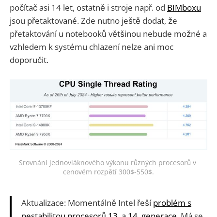
počítač asi 14 let, ostatně i stroje např. od
BIMboxu
jsou přetaktované. Zde nutno ještě dodat, že
přetaktování u notebooků většinou nebude možné a
vzhledem k systému chlazení nelze ani moc
doporučit.
Srovnání jednovláknového výkonu různých procesorů v 
cenovém rozpětí 300$-550$.
Aktualizace: Momentálně Intel řeší
problém s
nestabilitou procesorů 13. a 14. generace
. Má se