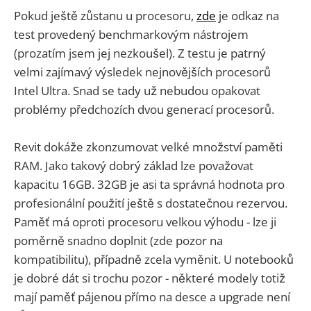
Pokud ještě zůstanu u procesoru,
zde
je odkaz na
test provedený benchmarkovým nástrojem
(prozatím jsem jej nezkoušel). Z testu je patrný
velmi zajímavý výsledek nejnovějších procesorů
Intel Ultra. Snad se tady už nebudou opakovat
problémy předchozích dvou generací procesorů.
Revit dokáže zkonzumovat velké množství paměti
RAM. Jako takový dobrý základ lze považovat
kapacitu 16GB. 32GB je asi ta správná hodnota pro
profesionální použití ještě s dostatečnou rezervou.
Paměť má oproti procesoru velkou výhodu - lze ji
poměrně snadno doplnit (zde pozor na
kompatibilitu), případně zcela vyměnit. U notebooků
je dobré dát si trochu pozor - některé modely totiž
mají paměť pájenou přímo na desce a upgrade není