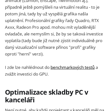
animace (Lumion, Enscape, Twinmotion aj.),
případně ještě pomýšleli na virtuální realitu - to je
potom jiná, tady by už vyspělá grafika našla
uplatnění. Profesionální grafiky řady Quadro, RTX
Axxx, Radeon Pro apod. mohou mít vyladěnější
ovladače, ale nemyslím si, že by se taková investice
vyplatila (tady bude již nutné zjistit individuálně pro
daný vizualizační software přínos "profi" grafiky
oproti "herní" verzi).
I zde lze nahlédnout do
benchmarkových testů
a
zvážit investici do GPU.
Optimalizace skladby PC v
kanceláři
Není nutné, aby každý projektant v kanceláři měl na