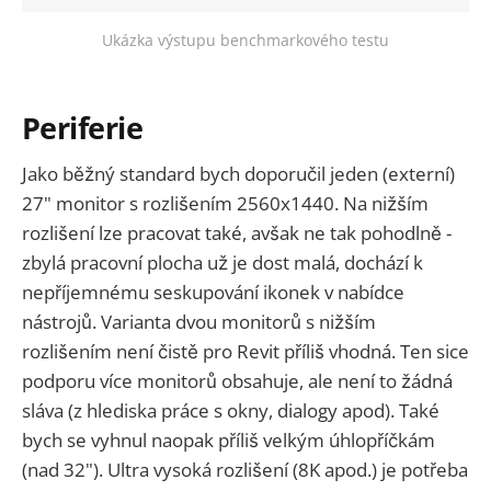
Ukázka výstupu benchmarkového testu
Periferie
Jako běžný standard bych doporučil jeden (externí)
27" monitor s rozlišením 2560x1440. Na nižším
rozlišení lze pracovat také, avšak ne tak pohodlně -
zbylá pracovní plocha už je dost malá, dochází k
nepříjemnému seskupování ikonek v nabídce
nástrojů. Varianta dvou monitorů s nižším
rozlišením není čistě pro Revit příliš vhodná. Ten sice
podporu více monitorů obsahuje, ale není to žádná
sláva (z hlediska práce s okny, dialogy apod). Také
bych se vyhnul naopak příliš velkým úhlopříčkám
(nad 32"). Ultra vysoká rozlišení (8K apod.) je potřeba