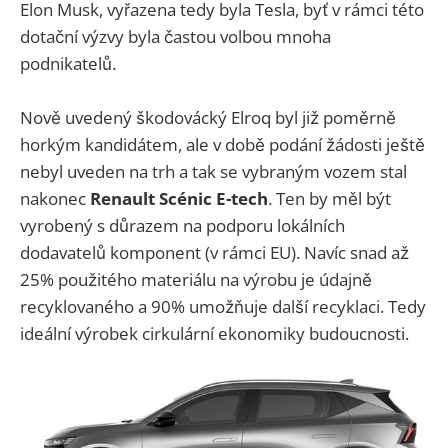
Elon Musk, vyřazena tedy byla Tesla, byť v rámci této
dotační výzvy byla častou volbou mnoha
podnikatelů.
Nově uvedený škodovácký Elroq byl již poměrně
horkým kandidátem, ale v době podání žádosti ještě
nebyl uveden na trh a tak se vybraným vozem stal
nakonec
Renault Scénic E-tech
. Ten by měl být
vyrobený s důrazem na podporu lokálních
dodavatelů komponent (v rámci EU). Navíc snad až
25% použitého materiálu na výrobu je údajně
recyklovaného a 90% umožňuje další recyklaci. Tedy
ideální výrobek cirkulární ekonomiky budoucnosti.