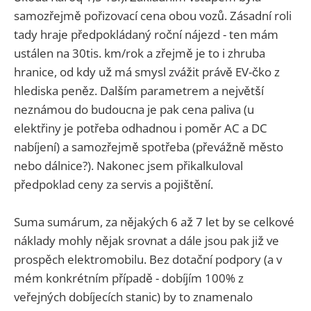
samozřejmě pořizovací cena obou vozů. Zásadní roli
tady hraje předpokládaný roční nájezd - ten mám
ustálen na 30tis. km/rok a zřejmě je to i zhruba
hranice, od kdy už má smysl zvážit právě EV-čko z
hlediska peněz. Dalším parametrem a největší
neznámou do budoucna je pak cena paliva (u
elektřiny je potřeba odhadnou i poměr AC a DC
nabíjení) a samozřejmě spotřeba (převážně město
nebo dálnice?). Nakonec jsem přikalkuloval
předpoklad ceny za servis a pojištění.
Suma sumárum, za nějakých 6 až 7 let by se celkové
náklady mohly nějak srovnat a dále jsou pak již ve
prospěch elektromobilu. Bez dotační podpory (a v
mém konkrétním případě - dobíjím 100% z
veřejných dobíjecích stanic) by to znamenalo