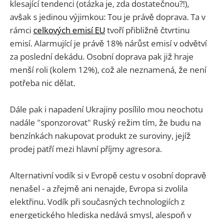
klesající tendenci (otázka je, zda dostatečnou?!),
avšak s jedinou výjimkou: Tou je právě doprava. Ta v
rámci
celkových emisí EU
tvoří přibližně čtvrtinu
emisí. Alarmující je právě 18% nárůst emisí v odvětví
za poslední dekádu. Osobní doprava pak již hraje
menší roli (kolem 12%), což ale neznamená, že není
potřeba nic dělat.
Dále pak i napadení Ukrajiny posílilo mou neochotu
nadále "sponzorovat" Ruský režim tím, že budu na
benzínkách nakupovat produkt ze suroviny, jejíž
prodej patří mezi hlavní příjmy agresora.
Alternativní vodík si v Evropě cestu v osobní dopravě
nenašel - a zřejmě ani nenajde, Evropa si zvolila
elektřinu. Vodík při současných technologiích z
energetického hlediska nedává smysl, alespoň v