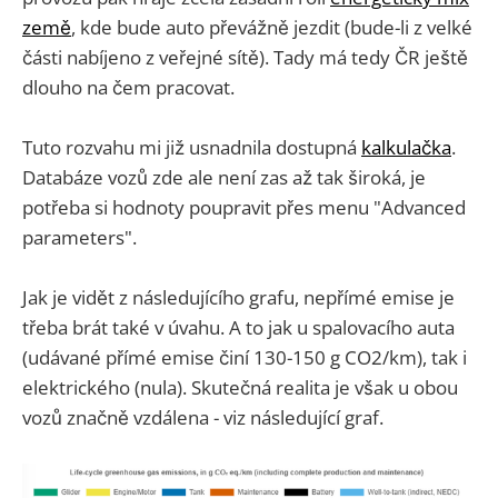
země
, kde bude auto převážně jezdit (bude-li z velké
části nabíjeno z veřejné sítě). Tady má tedy ČR ještě
dlouho na čem pracovat.
Tuto rozvahu mi již usnadnila dostupná
kalkulačka
.
Databáze vozů zde ale není zas až tak široká, je
potřeba si hodnoty poupravit přes menu "Advanced
parameters".
Jak je vidět z následujícího grafu, nepřímé emise je
třeba brát také v úvahu. A to jak u spalovacího auta
(udávané přímé emise činí 130-150 g CO2/km), tak i
elektrického (nula). Skutečná realita je však u obou
vozů značně vzdálena - viz následující graf.