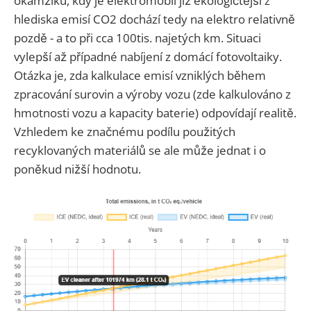
okamžiku, kdy je elektromobil již ekologičtější z
hlediska emisí CO2 dochází tedy na elektro relativně
pozdě - a to při cca 100tis. najetých km. Situaci
vylepší až případné nabíjení z domácí fotovoltaiky.
Otázka je, zda kalkulace emisí vzniklých během
zpracování surovin a výroby vozu (zde kalkulováno z
hmotnosti vozu a kapacity baterie) odpovídají realitě.
Vzhledem ke značnému podílu použitých
recyklovaných materiálů se ale může jednat i o
poněkud nižší hodnotu.