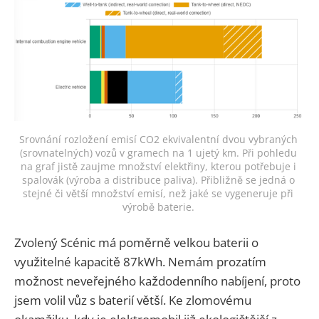
Srovnání rozložení emisí CO2 ekvivalentní dvou vybraných 
(srovnatelných) vozů v gramech na 1 ujetý km. Při pohledu 
na graf jistě zaujme množství elektřiny, kterou potřebuje i 
spalovák (výroba a distribuce paliva). Přibližně se jedná o 
stejné či větší množství emisí, než jaké se vygeneruje při 
výrobě baterie. 
Zvolený Scénic má poměrně velkou baterii o
využitelné kapacitě 87kWh. Nemám prozatím
možnost neveřejného každodenního nabíjení, proto
jsem volil vůz s baterií větší. Ke zlomovému