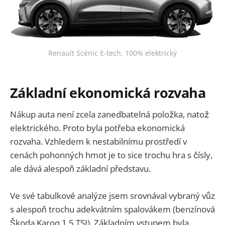
Renault Scénic E-tech, 100% elektrický
Základní ekonomická rozvaha
Nákup auta není zcela zanedbatelná položka, natož
elektrického. Proto byla potřeba ekonomická
rozvaha. Vzhledem k nestabilnímu prostředí v
cenách pohonných hmot je to sice trochu hra s čísly,
ale dává alespoň základní představu.
Ve své tabulkové analýze jsem srovnával vybraný vůz
s alespoň trochu adekvátním spalovákem (benzínová
Škoda Karoq 1,5 TSI). Základním vstupem byla