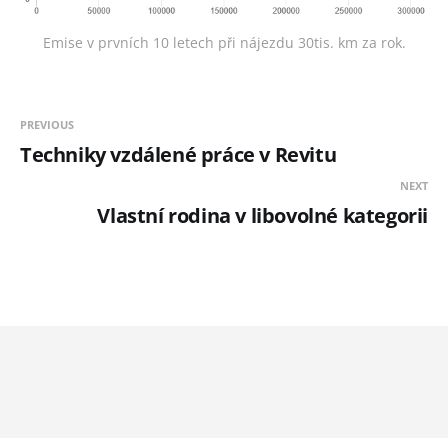
Emise v prvních 10 letech při nájezdu 30tis. km za rok.
PREVIOUS
Techniky vzdálené práce v Revitu
NEXT
Vlastní rodina v libovolné kategorii