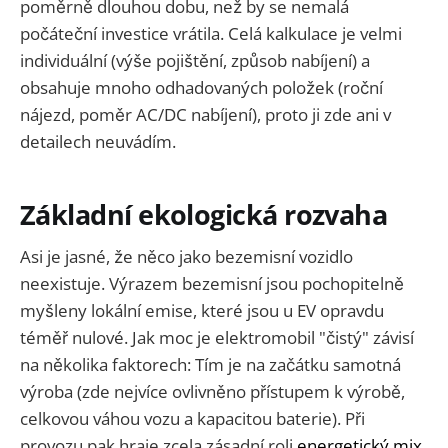
poměrně dlouhou dobu, než by se nemalá
počáteční investice vrátila. Celá kalkulace je velmi
individuální (výše pojištění, způsob nabíjení) a
obsahuje mnoho odhadovaných položek (roční
nájezd, poměr AC/DC nabíjení), proto ji zde ani v
detailech neuvádím.
Základní ekologická rozvaha
Asi je jasné, že něco jako bezemisní vozidlo
neexistuje. Výrazem bezemisní jsou pochopitelně
myšleny lokální emise, které jsou u EV opravdu
téměř nulové. Jak moc je elektromobil "čistý" závisí
na několika faktorech: Tím je na začátku samotná
výroba (zde nejvíce ovlivněno přístupem k výrobě,
celkovou váhou vozu a kapacitou baterie). Při
provozu pak hraje zcela zásadní roli
energetický mix