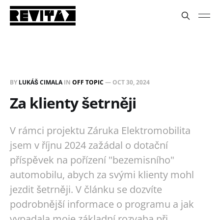
BY
LUKÁŠ CIMALA
IN
OFF TOPIC
—
OCT 30, 2024
Za klienty šetrněji
V rámci projektu Záruka Elektromobilita
jsem v říjnu 2024 zažádal o dotační
příspěvek na pořízení "bezemisního"
automobilu, abych za svými klienty mohl
jezdit šetrněji. V článku se dozvíte
podrobnější informace o programu a jak
vypadala moje základní rozvaha při